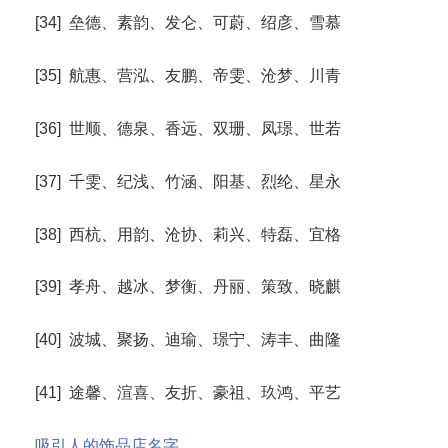
[34] 垒德、素韵、发仑、可蔚、绍彦、雪慕
[35] 航惠、营泓、友鹏、帝雯、沧梦、川青
[36] 世顺、德泉、香远、双珊、凤璟、世若
[37] 千雯、纪浅、竹涵、阳基、烈纶、星永
[38] 西杭、用韵、沧协、莉兴、特磊、宜格
[39] 孝舟、越冰、梦衡、丹丽、策致、晓麒
[40] 波城、聚扬、迪瑜、璟宁、涛丰、曲隆
[41] 途馨、渲喜、友折、豪祖、玖鸿、平艺
吸引人的饰品店名字