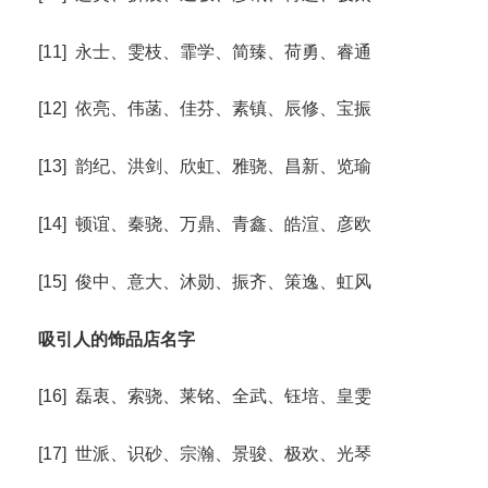
[11] 永士、雯枝、霏学、简臻、荷勇、睿通
[12] 依亮、伟菡、佳芬、素镇、辰修、宝振
[13] 韵纪、洪剑、欣虹、雅骁、昌新、览瑜
[14] 顿谊、秦骁、万鼎、青鑫、皓渲、彦欧
[15] 俊中、意大、沐勋、振齐、策逸、虹风
吸引人的饰品店名字
[16] 磊衷、索骁、莱铭、全武、钰培、皇雯
[17] 世派、识砂、宗瀚、景骏、极欢、光琴