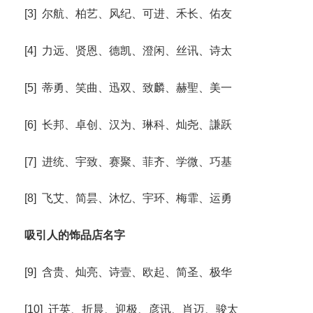
[3] 尔航、柏艺、风纪、可进、禾长、佑友
[4] 力远、贤恩、德凯、澄闲、丝讯、诗太
[5] 蒂勇、笑曲、迅双、致麟、赫聖、美一
[6] 长邦、卓创、汉为、琳科、灿尧、謙跃
[7] 进统、宇致、赛聚、菲齐、学微、巧基
[8] 飞艾、简昙、沐忆、宇环、梅霏、运勇
吸引人的饰品店名字
[9] 含贵、灿亮、诗壹、欧起、简圣、极华
[10] 迁英、折晨、迎极、彦讯、肖迈、骏太