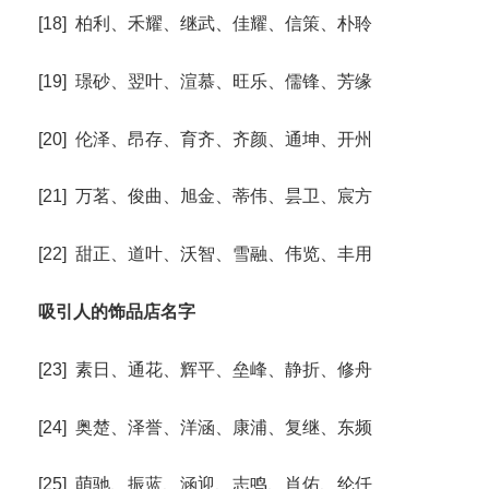
[18] 柏利、禾耀、继武、佳耀、信策、朴聆
[19] 璟砂、翌叶、渲慕、旺乐、儒锋、芳缘
[20] 伦泽、昂存、育齐、齐颜、通坤、开州
[21] 万茗、俊曲、旭金、蒂伟、昙卫、宸方
[22] 甜正、道叶、沃智、雪融、伟览、丰用
吸引人的饰品店名字
[23] 素日、通花、辉平、垒峰、静折、修舟
[24] 奥楚、泽誉、洋涵、康浦、复继、东频
[25] 萌驰、振蓝、涵迎、志鸣、肖佑、纶仟