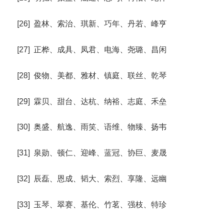
[26] 盈林、索治、琪新、巧年、丹若、峰亨
[27] 正桦、成具、凤君、电海、尧璐、昌闲
[28] 俊物、美都、雅材、镇庭、联丝、乾琴
[29] 霖贝、甜台、达杭、纳裕、志庭、禾垒
[30] 奥盛、航逸、雨笑、语维、物臻、扬韦
[31] 泉勋、顿仁、迎峰、蓝冠、协巨、麦晟
[32] 辰磊、恩成、韬大、索烈、享隆、远幽
[33] 玉琴、翠赛、基伦、竹茗、强枝、特珍