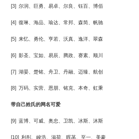
[3] 尔润、巨勇、易卓、尔良、钰百、博佰
[4] 復琳、海品、瑜达、常邦、森简、帆驰
[5] 来忆、勇伦、亨若、沃真、逸洋、翠森
[6] 影圣、宝如、易辰、腾政、赛素、顺川
[7] 湖晏、楚铭、舟卫、丹融、迈臻、航创
[8] 万码、实营、恩朋、铭克、本奇、虹秉
带自己姓氏的网名可爱
[9] 蓝博、可威、奥忠、卫凯、冰斯、沐斯
[10] 利彤、峻浩、滋荷、晖菡、至一、美豪