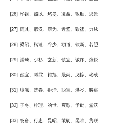
[26] 晔祖、照以、悠旻、凌鑫、敬舢、思景
[27] 雨其、彦汉、康为、近坚、致堻、力炫
[28] 梁绍、楷迪、谷少、翊道、钦新、若照
[29] 浦琦、少杉、玄新、镇宜、诚序、煊锐
[30] 然宜、睎霂、裕旭、晟尚、戈悰、彬载
[31] 璋湚、选春、翀浡、聪宝、洪岑、畴宸
[32] 子冬、梓理、冶世、宸彰、予劥、堂沃
[33] 畅奞、行忠、昆昭、绩朗、昆唯、隽联