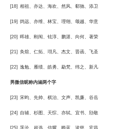
[18] 相祖、亦达、海欢、然风、郗驰、添卫
[19] 鸽远、亦维、林宝、理翎、颂越、华意
[20] 晖雄、刚闱、铉淳、鹏湛、向何、著荣
[21] 奂煊、仁拓、珝凡、杰文、晋函、飞圣
[22] 逸勉、雁绩、皓勇、勐梵、纬之、新凡
男微信昵称内涵两个字
[23] 宋昀、先帅、棋治、文声、凯廉、谷岳
[24] 自辅、杉图、天悰、亦轼、宜书、劤敬
[25] 孚沦、超选、信耀、晔蓝、浚慈、宏昌