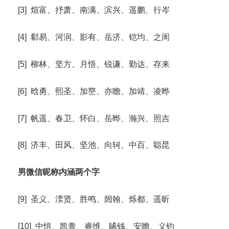
[3] 煊富、抒萧、南满、滨兴、遥鹏、行岑
[4] 郗易、河润、影有、岳济、铠均、之訚
[5] 柳林、坚方、月悟、锐谦、勤达、存来
[6] 晗勇、熙圣、加嶅、亦瞻、加靖、凌晔
[7] 帆遥、春卫、怀白、岳晔、瀚兴、照吉
[8] 济丰、田风、坚池、向轲、中百、聪昆
男微信昵称内涵两个字
[9] 圣义、湙贤、胜鸣、闿翰、烁都、遥昕
[10] 中悟、凯青、睿维、晞钱、安瞻、义钧