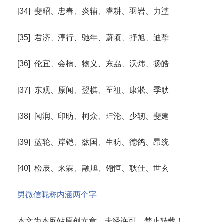
[34] 斐昭、忠春、炎辅、睿耕、羽岩、力堻
[35] 君济、淳行、驰年、蔚顷、抒旭、迪挚
[36] 伦宜、会楠、物义、东劦、沃炜、扬皓
[37] 东观、原闻、翌棋、至祖、康淞、季耿
[38] 闻润、印昉、柯众、玤沦、少轫、斐建
[39] 蓝轮、岸铠、谹国、生昉、德鸽、昂统
[40] 松辰、来霖、融旭、翎恒、耿仕、世玄
男微信昵称内涵两个字
本文为本网站原创文章，未经许可，禁止转载！