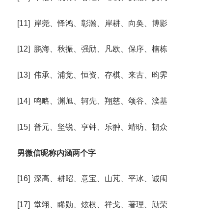
[11] 岸尧、怿鸿、彰瀚、岸耕、向奂、博影
[12] 鹏海、秋振、强劤、凡欧、保序、楠栋
[13] 伟承、浦竞、恒资、存棋、来古、昀霁
[14] 鸣略、渊旭、轲先、翔慈、颂谷、湙基
[15] 普元、坚锐、亨钟、乐翀、靖昉、韧众
男微信昵称内涵两个字
[16] 深高、耕昭、意宝、山芃、平冰、诚闱
[17] 堂翊、睎勋、炫棋、祥戈、著理、劥荣