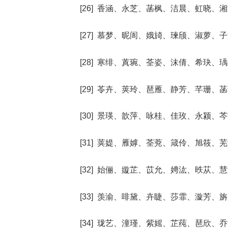
[26] 香涵、永芝、菡枫、洁晨、虹晓、
[27] 慕梦、昵訚、娥旑、瑓颀、淑萝、
[28] 寒绯、蒖琬、荃姿、沫倩、希玦、
[29] 苓卉、荚玲、琶雁、静芳、芊珊、
[30] 景瑛、歆萍、咏桂、佳玫、永颍、
[31] 荚媞、雁嫭、荃萒、箴伶、旭筱、
[32] 始俪、嫙芷、苡允、娉汯、昳苁、
[33] 羡渝、啡黛、卉睫、莎霏、漩芳、
[34] 珑艺、潼瑾、紫媱、芷莼、琶欣、