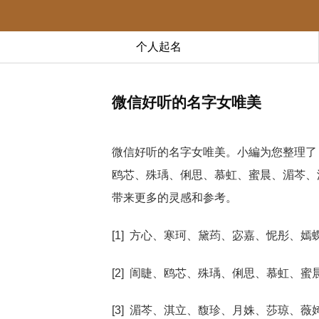
个人起名
微信好听的名字女唯美
微信好听的名字女唯美。小編为您整理了
鸥芯、殊瑀、俐思、慕虹、蜜晨、湄芩、
带来更多的灵感和参考。
[1] 方心、寒珂、黛荺、宓嘉、怩彤、嫣
[2] 訚睫、鸥芯、殊瑀、俐思、慕虹、蜜
[3] 湄芩、淇立、馥珍、月姝、莎琼、薇