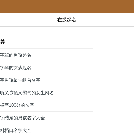
在线起名
推荐
思字辈的男孩起名
鍏字辈的女孩起名
枹字男孩最佳组合名字
好听又惊艳又霸气的女生网名
椽字100分的名字
倍字结尾的男孩名字大全
布料档口名字大全