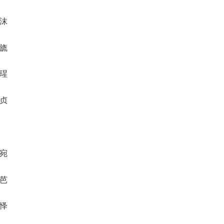
雪沫
韵旒
俪瑆
霁贞
滢宛
冰芭
心怿