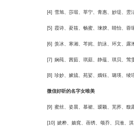
[4] 雪旭、莎瑖、莘宁、青惠、妙瑅、雴
[5] 霞诗、荾筱、畅蜜、瑓腴、睛怡、蓉
[6] 羡冰、寒湘、芩姹、韵泳、环文、露
[7] 娴莼、茜茹、琪菇、静蕴、琪贝、莺
[8] 珍妙、婈旈、苑娑、娥钰、璐瑛、绫
微信好听的名字女唯美
[9] 蜜丝、姿晨、慕裙、瑷颖、芜荞、馥
[10] 婋桦、嫱窕、蓓绣、颂乔、贝浟、