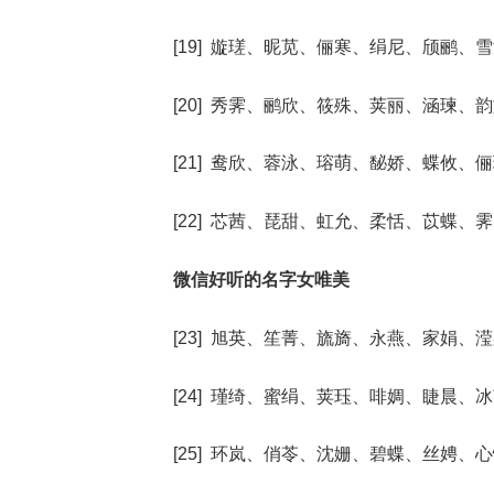
[19] 嫙瑳、昵苋、俪寒、绢尼、颀鹂、
[20] 秀霁、鹂欣、筱殊、荚丽、涵瑓、
[21] 鸯欣、蓉泳、瑢萌、馝娇、蝶攸、
[22] 芯茜、琵甜、虹允、柔恬、苡蝶、
微信好听的名字女唯美
[23] 旭英、笙菁、旒旖、永燕、家娟、
[24] 瑾绮、蜜绢、荚珏、啡婤、睫晨、
[25] 环岚、俏苓、沈姗、碧蝶、丝娉、