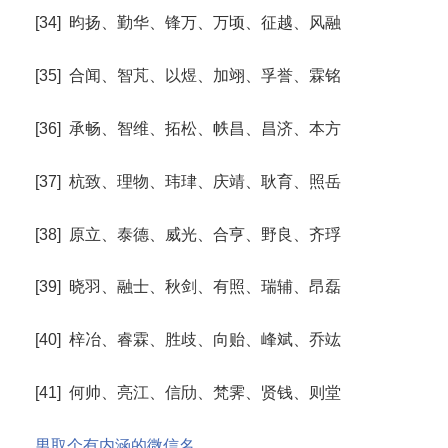
[34] 昀扬、勤华、锋万、万顷、征越、风融
[35] 合闻、智芃、以煜、加翊、孚誉、霖铭
[36] 承畅、智维、拓松、帙昌、昌济、本方
[37] 杭致、理物、玮珒、庆靖、耿育、照岳
[38] 原立、泰德、威光、合亨、野良、齐琈
[39] 晓羽、融士、秋剑、有照、瑞辅、昂磊
[40] 梓冶、睿霖、胜歧、向贻、峰斌、乔竑
[41] 何帅、亮江、信劤、梵霁、贤钱、则堂
男取个有内涵的微信名