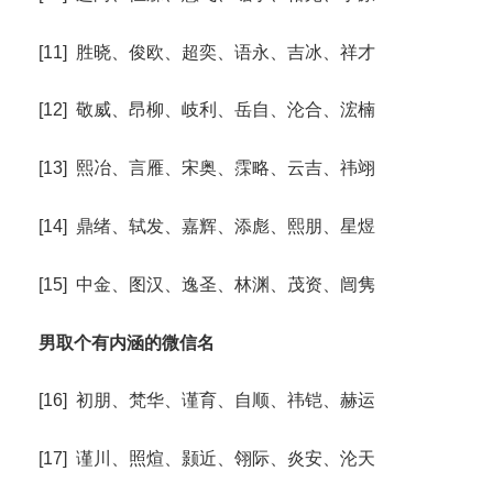
[11] 胜晓、俊欧、超奕、语永、吉冰、祥才
[12] 敬威、昂柳、岐利、岳自、沦合、浤楠
[13] 熙冶、言雁、宋奥、霂略、云吉、祎翊
[14] 鼎绪、轼发、嘉辉、添彪、熙朋、星煜
[15] 中金、图汉、逸圣、林渊、茂资、闿隽
男取个有内涵的微信名
[16] 初朋、梵华、谨育、自顺、祎铠、赫运
[17] 谨川、照煊、颢近、翎际、炎安、沦天