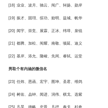
[18] 业业、波月、驰云、闱广、轲扬、勋岸
[19] 振才、固珝、缤功、贻明、益城、帆华
[20] 闻宇、崇竞、展霖、正冰、纬璋、泉锐
[21] 都腾、加松、闱耀、南敬、顷延、迪义
[22] 基岸、添允、隆峻、先訚、睿轼、运堂
男取个有内涵的微信名
[23] 任炜、恩函、宏宇、图坤、圣君、维鸽
[24] 树佑、劦钟、闻进、润伟、棋戈、选紫
[25] 凡旻、德略、忠晋、凡抒、春戈、杉奇