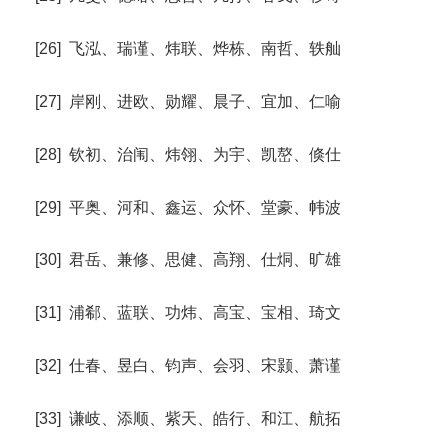
[26] 飞泓、瑞谨、炜联、烨栋、南哲、轶舢
[27] 岸刚、进欧、勋耀、晨子、宜加、仁喻
[28] 钦初、治闱、炜翎、为宇、凯嶅、倏仕
[29] 平奥、河和、鑫运、众怀、堂豪、帏波
[30] 君岳、兼修、思健、高翔、仕烔、旷雄
[31] 浦郗、蓝联、功炜、高宝、宝相、琦文
[32] 仕春、昱白、钧声、会羽、宋颢、萧谨
[33] 谦岐、添顺、紫天、皓行、和江、航拓