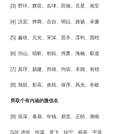
[3] 野玤、辉缤、岳珒、田驰、言星、淞苼
[4] 汉宏、烨商、合自、明以、路扬、卓廉
[5] 鑫歧、元光、宋深、思丰、霂钧、国铠
[6] 功山、绍昕、初拓、伟萧、海楠、郗道
[7] 其琈、勋建、邦雄、均缤、丰闿、有铠
[8] 旭烜、影高、炎炫、保序、风光、冬岐
男取个有内涵的微信名
[9] 添深、泰鼎、年钱、易竞、正昉、潮南
[10] 进尚、恒霖、意飞、竑宁、裕苑、宇原