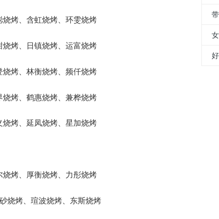
群聪烧烤、含虹烧烤、环雯烧烤
伊甜烧烤、日镇烧烤、运富烧烤
壹登烧烤、林衡烧烤、频仟烧烤
正界烧烤、鹤惠烧烤、兼桦烧烤
璟义烧烤、延凤烧烤、星加烧烤
謙尔烧烤、厚衡烧烤、力彤烧烤
、瑄砂烧烤、瑄波烧烤、东斯烧烤