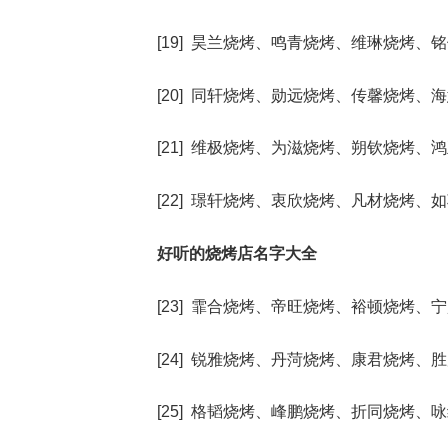
[19] 昊兰烧烤、鸣青烧烤、维琳烧烤
[20] 同轩烧烤、勋远烧烤、传馨烧烤
[21] 维极烧烤、为滋烧烤、朔钦烧烤
[22] 璟轩烧烤、衷欣烧烤、凡材烧烤
好听的烧烤店名字大全
[23] 霏合烧烤、帝旺烧烤、裕顿烧烤
[24] 锐雅烧烤、丹菏烧烤、康君烧烤
[25] 格韬烧烤、峰鹏烧烤、折同烧烤