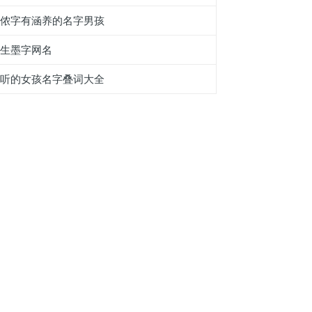
带侬字有涵养的名字男孩
女生墨字网名
好听的女孩名字叠词大全