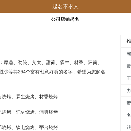
起名不求人
公司店铺起名
：厚鼎、劲统、艾太、甜荷、霖生、材香、狂简、
胜少等共264个富有创意好听的名字，希望为您起名
甜荷烧烤、霖生烧烤、材香烧烤
能光烧烤、轩材烧烤、浦勇烧烤
致郎烧烤、钦电烧烤、蒂台烧烤