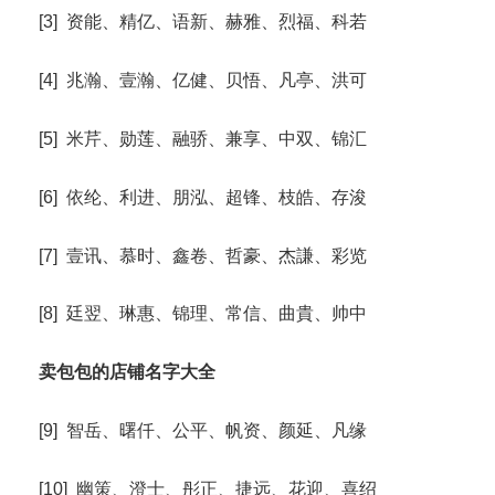
[3] 资能、精亿、语新、赫雅、烈福、科若
[4] 兆瀚、壹瀚、亿健、贝悟、凡亭、洪可
[5] 米芹、勋莲、融骄、兼享、中双、锦汇
[6] 依纶、利进、朋泓、超锋、枝皓、存浚
[7] 壹讯、慕时、鑫卷、哲豪、杰謙、彩览
[8] 廷翌、琳惠、锦理、常信、曲貴、帅中
卖包包的店铺名字大全
[9] 智岳、曙仟、公平、帆资、颜延、凡缘
[10] 幽策、澄士、彤正、捷远、花迎、喜绍