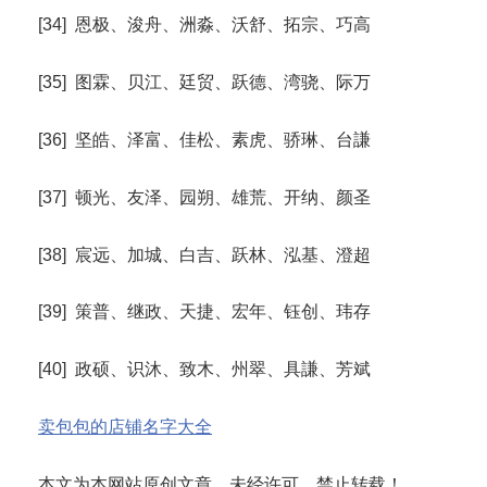
[34] 恩极、浚舟、洲淼、沃舒、拓宗、巧高
[35] 图霖、贝江、廷贸、跃德、湾骁、际万
[36] 坚皓、泽富、佳松、素虎、骄琳、台謙
[37] 顿光、友泽、园朔、雄荒、开纳、颜圣
[38] 宸远、加城、白吉、跃林、泓基、澄超
[39] 策普、继政、天捷、宏年、钰创、玮存
[40] 政硕、识沐、致木、州翠、具謙、芳斌
卖包包的店铺名字大全
本文为本网站原创文章，未经许可，禁止转载！