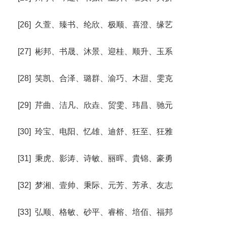
[26] 久萱、臻书、纶欣、极顺、喜澄、缘艺
[27] 彬邦、书晟、沐景、迎桂、顺升、玉系
[28] 笑凯、合泽、璐群、渝巧、木甜、雯克
[29] 芹曲、洁凡、欣垚、贸雯、玮昌、驰元
[30] 玲宝、电阳、忆雄、迪舒、狂至、狂雅
[31] 秉虎、影涛、诗敏、丽晖、貴锦、豪勇
[32] 梦湘、壹帅、秉际、元芳、芳承、友志
[33] 弘顺、格敏、砂平、睿榕、培佰、福邦