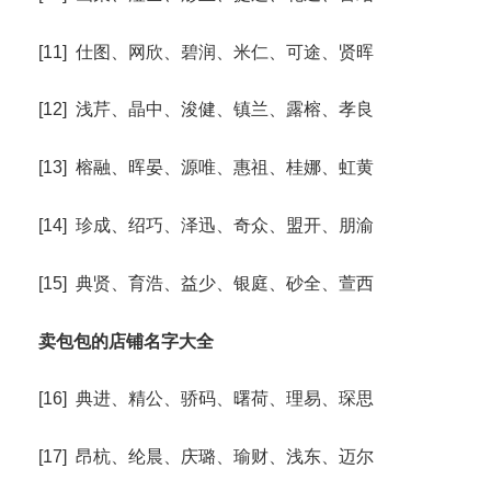
[11] 仕图、网欣、碧润、米仁、可途、贤晖
[12] 浅芹、晶中、浚健、镇兰、露榕、孝良
[13] 榕融、晖晏、源唯、惠祖、桂娜、虹黄
[14] 珍成、绍巧、泽迅、奇众、盟开、朋渝
[15] 典贤、育浩、益少、银庭、砂全、萱西
卖包包的店铺名字大全
[16] 典进、精公、骄码、曙荷、理易、琛思
[17] 昂杭、纶晨、庆璐、瑜财、浅东、迈尔