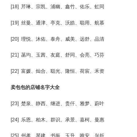
[18] 芹琳、宗凯、浦幽、鑫竹、佑乐、虹同
[19] 丝曼、通津、亭克、沃皓、聪用、航慕
[20] 理悦、沐佑、泰舟、威美、远舒、品清
[21] 菡均、玉茜、友庭、舒同、会亮、巧芬
[22] 富媛、灿合、聪光、隆恒、荷宸、禾资
卖包包的店铺名字大全
[23] 楚泉、静西、继进、贵仟、雅梦、蔚叶
[24] 乐恩、柏木、群识、承景、嘉柯、曼惠
[25] 州孝、琴建、书振、玉升、唯安、兴折