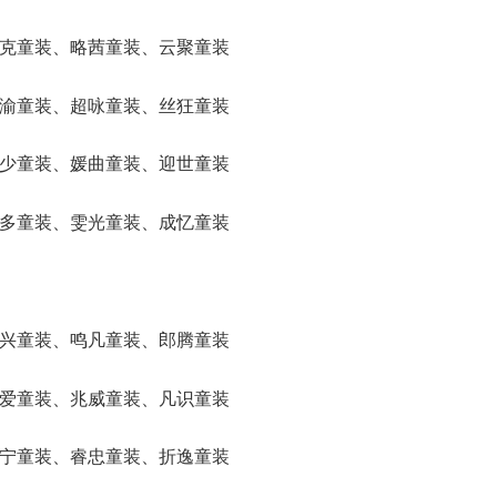
、峰克童装、略茜童装、云聚童装
、雯渝童装、超咏童装、丝狂童装
、钧少童装、媛曲童装、迎世童装
、朋多童装、雯光童装、成忆童装
、特兴童装、鸣凡童装、郎腾童装
、诺爱童装、兆威童装、凡识童装
、仑宁童装、睿忠童装、折逸童装