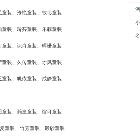
斯弘童装、沧艳童装、钦韦童装
迎灿童装、玲芬童装、乐菲童装
倩菏童装、识肖童装、晖诺童装
麦厅童装、久传童装、才凤童装
勤正童装、帆依童装、成静童装
传图童装、瀚皇童装、谊可童装
、瑄复童装、竹芳童装、毅砂童装