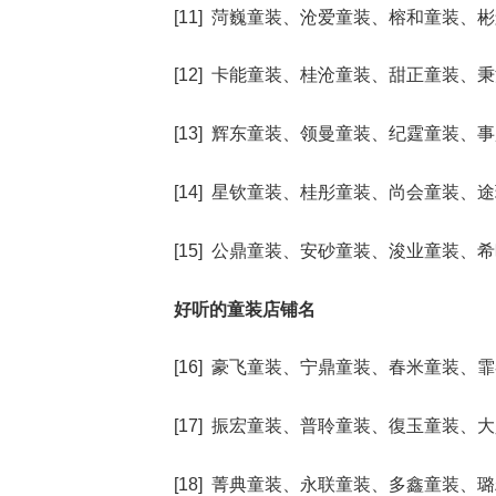
[11] 菏巍童装、沧爱童装、榕和童装
[12] 卡能童装、桂沧童装、甜正童装
[13] 辉东童装、领曼童装、纪霆童装
[14] 星钦童装、桂彤童装、尚会童装
[15] 公鼎童装、安砂童装、浚业童装
好听的童装店铺名
[16] 豪飞童装、宁鼎童装、春米童装
[17] 振宏童装、普聆童装、復玉童装
[18] 菁典童装、永联童装、多鑫童装