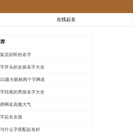
在线起名
推荐
鸡架店好听的名字
圁字开头的女孩名字大全
021最火昵称两个字网名
议字结尾的男孩名字大全
教师网名高雅大气
臵字起名女孩
稁与什么字搭配起名好