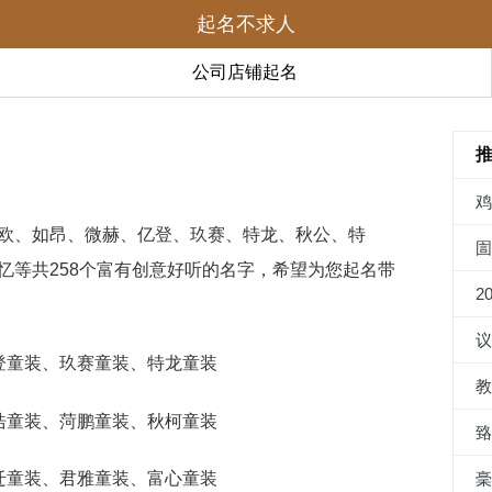
起名不求人
公司店铺起名
欧、如昂、微赫、亿登、玖赛、特龙、秋公、特
忆等共258个富有创意好听的名字，希望为您起名带
2
亿登童装、玖赛童装、特龙童装
事浩童装、菏鹏童装、秋柯童装
黄迁童装、君雅童装、富心童装