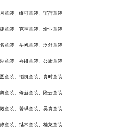
、衡月童装、维可童装、谊菏童装
、禹捷童装、克亨童装、渝业童装
、原名童装、岳帆童装、玖舒童装
、胜湖童装、喜纽童装、公康童装
、青图童装、韬凯童装、貴时童装
、芹奥童装、修赫童装、隆云童装
、纶毅童装、馨琪童装、昊貴童装
、力修童装、继常童装、桂龙童装