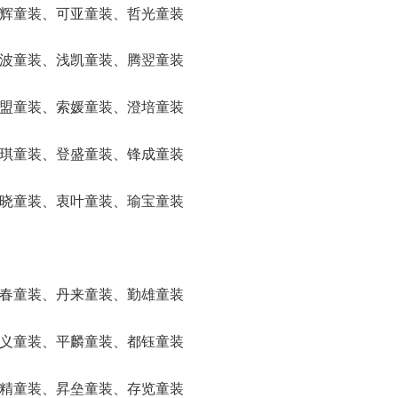
、彬辉童装、可亚童装、哲光童装
、秉波童装、浅凯童装、腾翌童装
、事盟童装、索媛童装、澄培童装
、途琪童装、登盛童装、锋成童装
、希晓童装、衷叶童装、瑜宝童装
、霏春童装、丹来童装、勤雄童装
、大义童装、平麟童装、都钰童装
、璐精童装、昇垒童装、存览童装