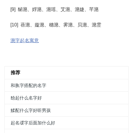
[9] 馝濨、娐濨、濨瑶、艾濨、濨婕、芊濨
[10] 蓓濨、嫙濨、穗濨、霁濨、贝濨、濨雴
濨字起名寓意
推荐
和肒字搭配的名字
馠起什么名字好
鰇配什么字好听男孩
起名叆字后面加什么好