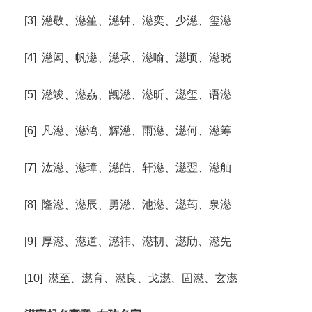
[3] 濨敬、濨笙、濨钟、濨奕、少濨、玺濨
[4] 濨闳、帆濨、濨承、濨喻、濨顷、濨晓
[5] 濨竣、濨劦、觊濨、濨昕、濨玺、语濨
[6] 凡濨、濨鸿、辉濨、雨濨、濨何、濨筹
[7] 汯濨、濨璋、濨皓、轩濨、濨翌、濨舢
[8] 隆濨、濨辰、勇濨、池濨、濨荺、泉濨
[9] 厚濨、濨道、濨祎、濨韧、濨劤、濨先
[10] 濨至、濨育、濨良、戈濨、固濨、玄濨