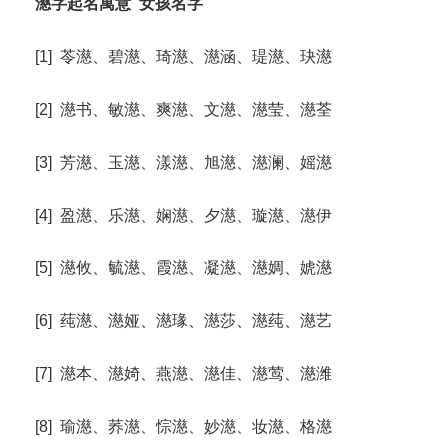
濨字起名寓意
女孩名字
[1] 苓濨、碧濨、琦濨、濨涵、瑅濨、玦濨
[2] 濨书、敏濨、爽濨、文濨、濨莹、濨荃
[3] 芳濨、玉濨、漾濨、旭濨、濨澜、媱濨
[4] 盈濨、乐濨、娴濨、夕濨、璇濨、濨伊
[5] 濨攸、毓濨、霞濨、凝濨、濨婤、婋濨
[6] 莼濨、濨娅、濨瑑、濨莎、濨莼、濨艺
[7] 濨本、濨婍、燕濨、濨佳、濨莺、濨潍
[8] 瑜濨、荞濨、悰濨、妙濨、妆濨、格濨