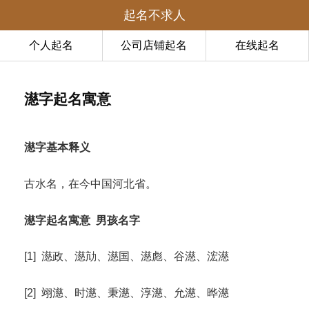
起名不求人
个人起名
公司店铺起名
在线起名
濨字起名寓意
濨字基本释义
古水名，在今中国河北省。
濨字起名寓意
男孩名字
[1] 濨政、濨劥、濨国、濨彪、谷濨、浤濨
[2] 翊濨、时濨、秉濨、淳濨、允濨、晔濨