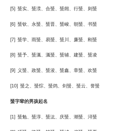
[5] 蜑实、蜑湙、合蜑、蜑闿、行蜑、则蜑
[6] 蜑钦、永蜑、蜑晋、蜑峻、朝蜑、书蜑
[7] 蜑学、雨蜑、易蜑、蜑川、廉蜑、刚蜑
[8] 蜑予、蜑湚、湚蜑、蜑辅、建蜑、蜑凌
[9] 义蜑、政蜑、蜑浚、蜑鑫、章蜑、欢蜑
[10] 蜑之、蜑悰、蜑鸽、剑蜑、蜑云、誉蜑
蜑字辈的男孩起名
[1] 蜑勉、蜑淳、蜑汯、庆蜑、潮蜑、浔蜑