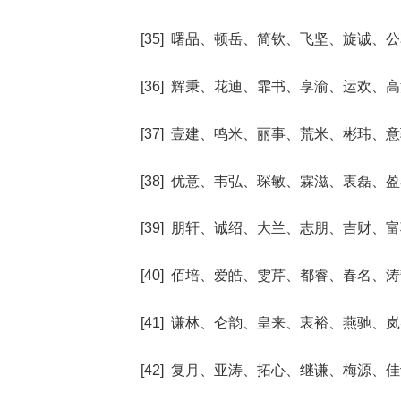
[35] 曙品、顿岳、简钦、飞坚、旋诚、
[36] 辉秉、花迪、霏书、享渝、运欢、
[37] 壹建、鸣米、丽事、荒米、彬玮、
[38] 优意、韦弘、琛敏、霖滋、衷磊、
[39] 朋轩、诚绍、大兰、志朋、吉财、
[40] 佰培、爱皓、雯芹、都睿、春名、
[41] 谦林、仑韵、皇来、衷裕、燕驰、
[42] 复月、亚涛、拓心、继谦、梅源、