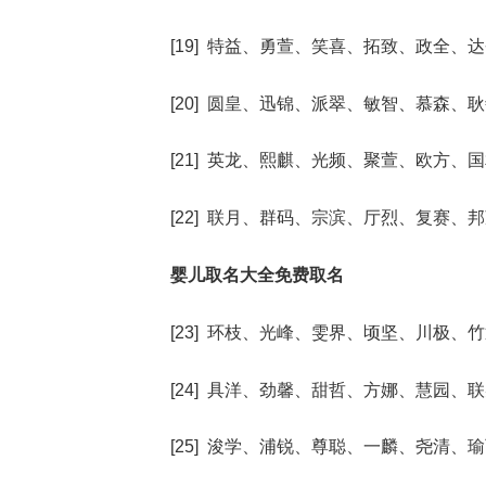
[19] 特益、勇萱、笑喜、拓致、政全、
[20] 圆皇、迅锦、派翠、敏智、慕森、
[21] 英龙、熙麒、光频、聚萱、欧方、
[22] 联月、群码、宗滨、厅烈、复赛、
婴儿取名大全免费取名
[23] 环枝、光峰、雯界、顷坚、川极、
[24] 具洋、劲馨、甜哲、方娜、慧园、
[25] 浚学、浦锐、尊聪、一麟、尧清、