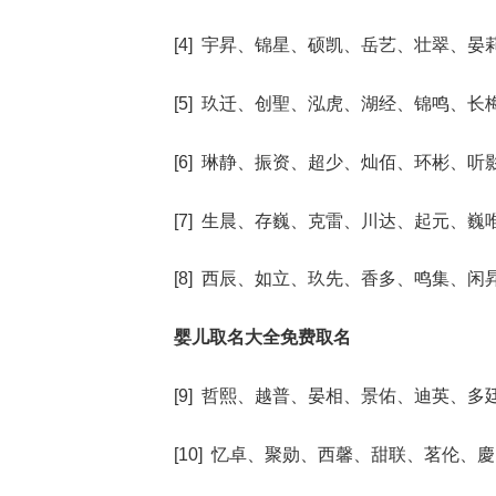
[4] 宇昇、锦星、硕凯、岳艺、壮翠、晏
[5] 玖迁、创聖、泓虎、湖经、锦鸣、长
[6] 琳静、振资、超少、灿佰、环彬、听
[7] 生晨、存巍、克雷、川达、起元、巍
[8] 西辰、如立、玖先、香多、鸣集、闲
婴儿取名大全免费取名
[9] 哲熙、越普、晏相、景佑、迪英、多
[10] 忆卓、聚勋、西馨、甜联、茗伦、