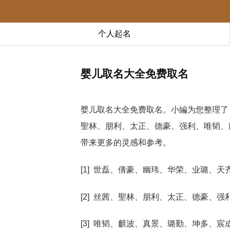
个人起名
婴儿取名大全免费取名
婴儿取名大全免费取名。小編为您整理了
聖林、朋利、太正、德豪、强利、唯韬、
带来更多的灵感和参考。
[1] 世磊、倩豪、幽玮、华荣、业璐、天
[2] 丝茜、聖林、朋利、太正、德豪、强
[3] 唯韬、麒波、真景、璐勤、坤多、宸