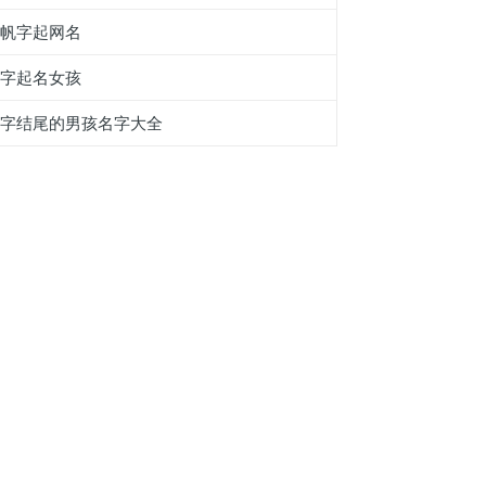
用帆字起网名
媰字起名女孩
黈字结尾的男孩名字大全