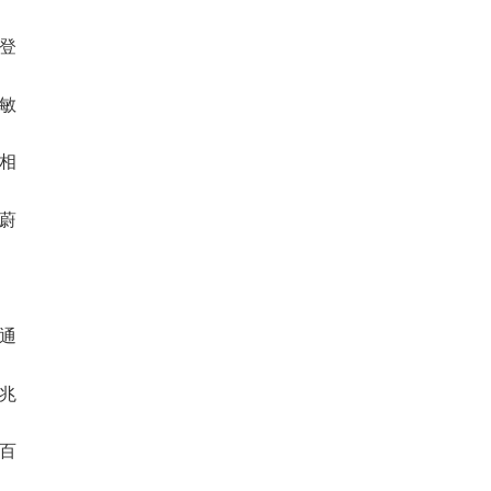
达登
耿敏
国相
邦蔚
竹通
联兆
瑜百