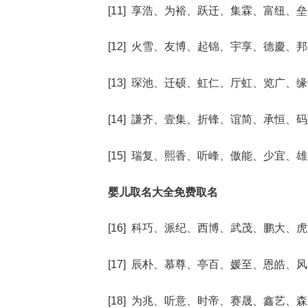
[11] 享浩、为裕、跃迁、集霖、富纽、
[12] 火雪、友博、起锦、宇享、德慶、
[13] 琛池、迁硕、虹仁、厅虹、览广、
[14] 謙齐、壹集、折锋、谊简、承恒、
[15] 瑞复、熙香、听峰、傲能、少宜、
婴儿取名大全免费取名
[16] 科巧、派纪、西博、武茂、鹏大、
[17] 辰朴、慕尊、亭百、媛至、恩皓、
[18] 为兆、听意、时帝、赛晟、鑫艺、