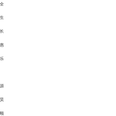
垒全
邦生
缘长
码惠
雄乐
虎源
风昊
森顺