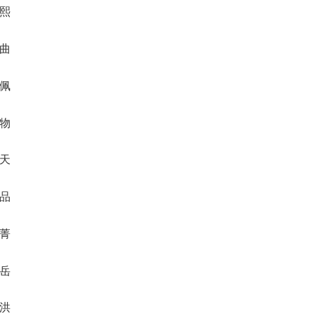
麟熙
泉曲
渝佩
志物
电天
原品
渲菁
千岳
都洪