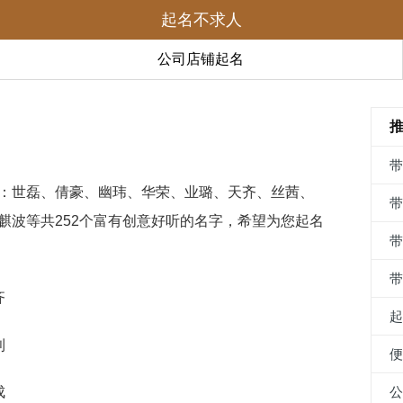
起名不求人
公司店铺起名
：世磊、倩豪、幽玮、华荣、业璐、天齐、丝茜、
麒波等共252个富有创意好听的名字，希望为您起名
齐
利
成