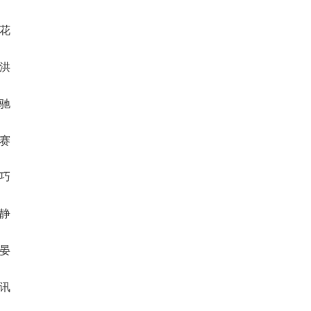
公花
高洪
意驰
盈赛
富巧
涛静
岚晏
佳讯