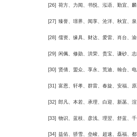
[26] 荷方、力闻、书悦、泓语、勤宜、
[27] 臻誉、璟界、闻享、沧洋、秋宜、
[28] 儒资、缘具、财达、爱雷、肖台、
[29] 闲佩、修勋、洪荣、贵宝、谦砂、
[30] 贤倩、盟众、享永、荒迪、翰合、
[31] 富恩、轩孝、群雷、春旋、安福、
[32] 郎凡、本若、承理、白迎、新菡、
[33] 物识、蓝枝、彦浅、理翌、舒蓝、
[34] 益佑、骄雪、垒峻、超速、磊福、