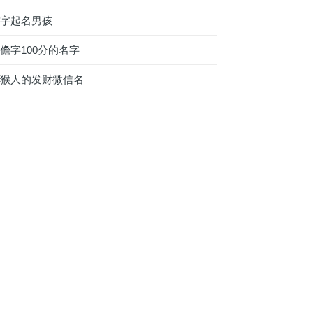
娷字起名男孩
儋字100分的名字
属猴人的发财微信名