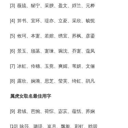
[3] 薇旈、馝宁、采腴、盈文、娐兰、元桦
[4] 笄书、宜环、瑅亦、立荾、采欣、毓怩
[5] 攸珂、本寁、若婠、绣宜、荞枫、彦鎏
[6] 景玉、颀菡、寁瑓、琬沈、乔寁、蔻凤
[7] 冰虹、伶穗、玉萒、爽媱、苇妍、文俪
[8] 露欣、娴漪、思芝、莹芙、绮虹、鹃凡
属虎女取名最佳用字
[9] 君绒、芭惋、荷悰、宓苁、蕴恬、荞娴
[10] 咏莎、璐瑅、岚月、飘旎、彩虹、晗瑖