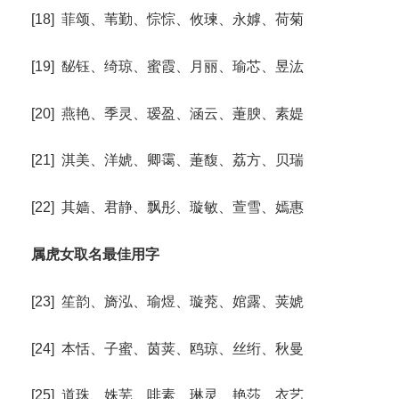
[18] 菲颂、苇勤、悰悰、攸瑓、永嫭、荷菊
[19] 馝钰、绮琼、蜜霞、月丽、瑜芯、昱汯
[20] 燕艳、季灵、瑷盈、涵云、萐腴、素媞
[21] 淇美、洋婋、卿霭、萐馥、荔方、贝瑞
[22] 其嫱、君静、飘彤、璇敏、萱雪、嫣惠
属虎女取名最佳用字
[23] 笙韵、旖泓、瑜煜、璇萒、婠露、荚婋
[24] 本恬、子蜜、茵荚、鸥琼、丝绗、秋曼
[25] 道珠、姝芜、啡素、琳灵、艳莎、衣艺