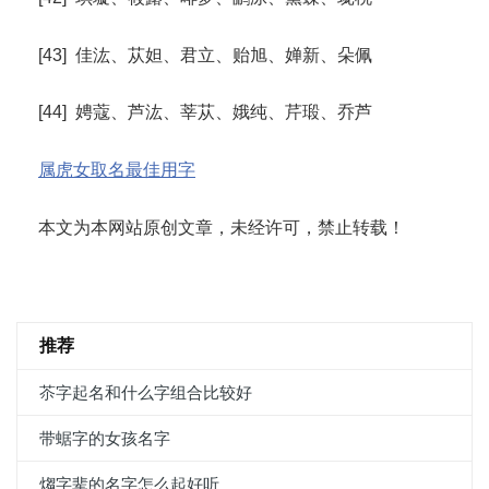
[43] 佳汯、苁妲、君立、贻旭、婵新、朵佩
[44] 娉蔻、芦汯、莘苁、娥纯、芹瑖、乔芦
属虎女取名最佳用字
本文为本网站原创文章，未经许可，禁止转载！
推荐
苶字起名和什么字组合比较好
带蜛字的女孩名字
煼字辈的名字怎么起好听