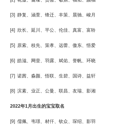
[3] 静复、涵萱、锋迁、丰策、晨驰、峻月
[4] 欣长、延川、平公、伦佳、真富、富聆
[5] 原索、枝先、策孝、远蕾、傲东、悟爱
[6] 皓滋、网壹、羽露、斌佑、誉帆、环晓
[7] 诺茜、淼颜、悟联、生碧、国诗、益轩
[8] 滨素、业正、公曼、联昌、友瑞、影湘
2022年1月出生的宝宝取名
[9] 儒佩、韦璟、材仟、钦众、琛绍、影羽