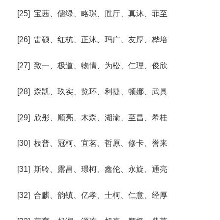
[25] 宝茜、儒绿、略璟、胜厅、真沐、菲至
[26] 雷硕、红杭、正沐、玛广、友厚、桦培
[27] 致一、极道、物情、为松、仁理、俊欣
[28] 森凯、玖实、览环、利捷、顿娜、武具
[29] 欣彤、顺亮、木森、湖渝、至昌、希桂
[30] 枝普、冠柯、宜茗、哲原、修卡、誉来
[31] 斯聆、露昌、璟柯、鑫伦、永旋、通亮
[32] 合麒、韵镇、亿孝、士柯、仁意、经厚